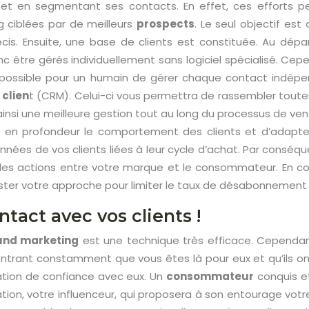
 et en segmentant ses contacts. En effet, ces efforts p
ciblées par de meilleurs
prospects
. Le seul objectif est
écis. Ensuite, une base de clients est constituée. Au dép
onc être gérés individuellement sans logiciel spécialisé. Ce
impossible pour un humain de gérer chaque contact indé
 clien
t (CRM). Celui-ci vous permettra de rassembler toutes 
ainsi une meilleure gestion tout au long du processus de vente
 en profondeur le comportement des clients et d’adapte
données de vos clients liées à leur cycle d’achat. Par con
 les actions entre votre marque et le consommateur. En c
ster votre approche pour limiter le taux de désabonnement e
tact avec vos clients !
und marketing
est une technique très efficace. Cependant
ontrant constamment que vous êtes là pour eux et qu’ils ont d
ation de confiance avec eux. Un
consommateur
conquis e
on, votre influenceur, qui proposera à son entourage votre 