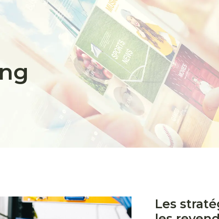
ing
Les strat
les reven