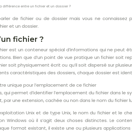
a différence entre un fichier et un dossier ?
rler de fichier ou de dossier mais vous ne connaissez p
hier et un dossier.
un fichier ?
chier est un conteneur spécial d’informations qui ne peut êt
ions. Bien que d’un point de vue pratique un fichier soit rep
chier soit physiquement écrit ou qu’il soit dispersé sur plusi
nts caractéristiques des dossiers, chaque dossier est identif
être unique pour l’emplacement de ce fichier
 qui permet d’identifier l’emplacement du fichier dans le s
t, par une extension, cachée ou non dans le nom du fichier 
xploitation Unix et de type Unix, le nom du fichier et le 
ion Windows où il s’agit deux choses distinctes. Le cont
aque format existant, il existe une ou plusieurs applications 