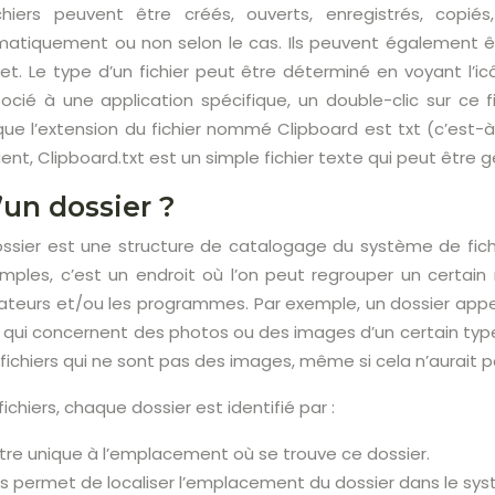
chiers peuvent être créés, ouverts, enregistrés, copié
tiquement ou non selon le cas. Ils peuvent également êt
et. Le type d’un fichier peut être déterminé en voyant l’icôn
socié à une application spécifique, un double-clic sur ce 
 que l’extension du fichier nommé Clipboard est txt (c’est-
uent, Clipboard.txt est un simple fichier texte qui peut êt
’un dossier ?
ossier est une structure de catalogage du système de fichi
imples, c’est un endroit où l’on peut regrouper un certain 
ilisateurs et/ou les programmes. Par exemple, un dossier ap
s qui concernent des photos ou des images d’un certain type (
 fichiers qui ne sont pas des images, même si cela n’aurait
chiers, chaque dossier est identifié par :
être unique à l’emplacement où se trouve ce dossier.
s permet de localiser l’emplacement du dossier dans le syst