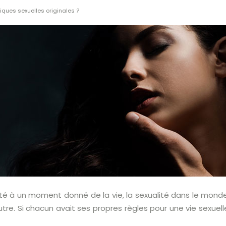
iques sexuelles originales ?
timité à un moment donné de la vie, la sexualité dans le mond
autre. Si chacun avait ses propres règles pour une vie sexue