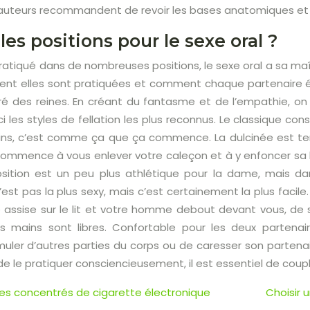
auteurs recommandent de revoir les bases anatomiques et se
les positions pour le sexe oral ?
 pratiqué dans de nombreuses positions, le sexe oral a sa maî
ent elles sont pratiquées et comment chaque partenaire 
éré des reines. En créant du fantasme et de l’empathie, on
ci les styles de fellation les plus reconnus. Le classique co
s, c’est comme ça que ça commence. La dulcinée est te
le commence à vous enlever votre caleçon et à y enfoncer s
sition est un peu plus athlétique pour la dame, mais dans 
est pas la plus sexy, mais c’est certainement la plus faci
assise sur le lit et votre homme debout devant vous, de 
os mains sont libres. Confortable pour les deux partena
muler d’autres parties du corps ou de caresser son partenai
 de le pratiquer consciencieusement, il est essentiel de coup
 des concentrés de cigarette électronique
Choisir 