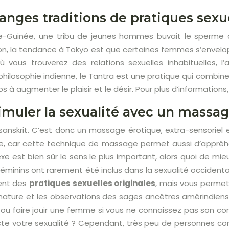
tranges traditions de pratiques sexu
e-Guinée, une tribu de jeunes hommes buvait le sperme 
, la tendance à Tokyo est que certaines femmes s’envel
ù vous trouverez des relations sexuelles inhabituelles, l
hilosophie indienne, le Tantra est une pratique qui combi
 à augmenter le plaisir et le désir. Pour plus d’information
uler la sexualité avec un massag
 sanskrit. C’est donc un massage érotique, extra-sensoriel 
elle, car cette technique de massage permet aussi d’appréhe
exe est bien sûr le sens le plus important, alors quoi de mi
féminins ont rarement été inclus dans la sexualité occident
ent des
pratiques sexuelles originales
, mais vous permet
 nature et les observations des sages ancêtres amérindiens,
 ou faire jouir une femme si vous ne connaissez pas son co
cte votre sexualité ? Cependant, très peu de personnes co